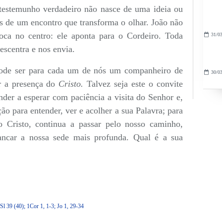
 testemunho verdadeiro não nasce de uma ideia ou
s de um encontro que transforma o olhar. João não
oca no centro: ele aponta para o Cordeiro. Toda
31/03
escentra e nos envia.
pode ser para cada um de nós um companheiro de
30/03
r a presença do
Cristo.
Talvez seja este o convite
ender a esperar com paciência a visita do Senhor e,
o para entender, ver e acolher a sua Palavra; para
o Cristo, continua a passar pelo nosso caminho,
ancar a nossa sede mais profunda. Qual é a sua
 Sl 39 (40); 1Cor 1, 1-3; Jo 1, 29-34