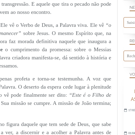
a transgressão. E aquele que tira o pecado não pode
NE
 vem ao nosso encontro.
 Ele vê o Verbo de Deus, a Palavra viva. Ele vê
“o
rmanecer”
sobre Jesus. O mesmo Espírito que, na
gora faz morada definitiva naquele que inaugura a
RE
e
o cumprimento da promessa: sobre o Messias
avra criadora manifesta-se, dá sentido à história e
essamos.
VO
penas profeta e torna-se testemunha. A voz que
alavra. O deserto da espera cede lugar à plenitude
 vê pode finalmente ser dito:
“Este é o Filho de
A
 Sua missão se cumpre. A missão de João termina;
17/05
mo figura daquele que tem sede de Deus, que sabe
 ver, a discernir e a acolher a Palavra antes de
01/04