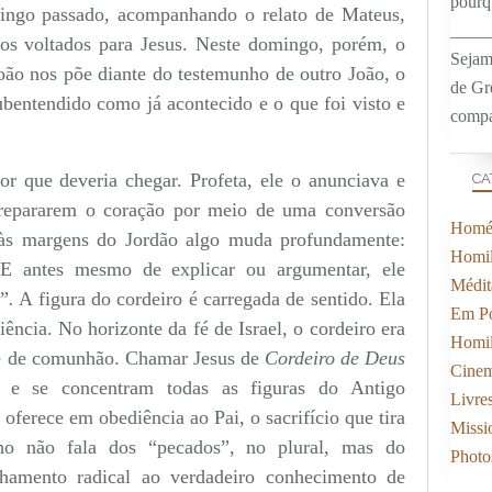
pourqu
ingo passado, acompanhando o relato de Mateus,
____
os voltados para Jesus. Neste domingo, porém, o
Sejam
João nos põe diante do testemunho de outro João, o
de Gr
ubentendido como já acontecido e o que foi visto e
compa
or que deveria chegar. Profeta, ele o anunciava e
CA
prepararem o coração por meio de uma conversão
Homél
 às margens do Jordão algo muda profundamente:
Homil
 E antes mesmo de explicar ou argumentar, ele
Médit
”.
A figura do cordeiro é carregada de sentido. Ela
Em Po
ência. No horizonte da fé de Israel, o cordeiro era
Homil
o e de comunhão. Chamar Jesus de
Cordeiro de Deus
Cine
 e se concentram todas as figuras do Antigo
Livre
oferece em obediência ao Pai, o sacrifício que tira
Missi
o não fala dos “pecados”, no plural, mas do
Photo
chamento radical ao verdadeiro conhecimento de