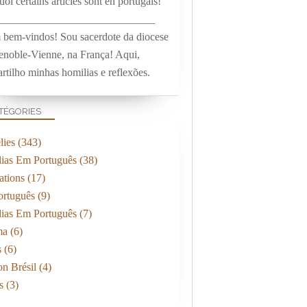
oi certains articles sont en portugais!
_____________________________
 bem-vindos! Sou sacerdote da diocese
enoble-Vienne, na França! Aqui,
rtilho minhas homilias e reflexões.
TÉGORIES
ies
(343)
ias Em Português
(38)
ations
(17)
rtuguês
(9)
ias Em Português
(7)
ma
(6)
s
(6)
on Brésil
(4)
s
(3)