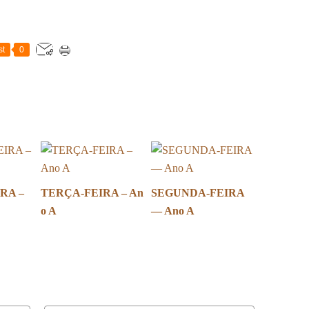
st
0
RA –
TERÇA-FEIRA – An
SEGUNDA-FEIRA
o A
— Ano A