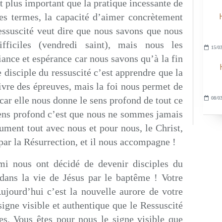
st plus important que la pratique incessante de
tres termes, la capacité d’aimer concrètement
 ressuscité veut dire que nous savons que nous
ifficiles (vendredi saint), mais nous les
15/03
iance et espérance car nous savons qu’à la fin
 disciple du ressuscité c’est apprendre que la
vre des épreuves, mais la foi nous permet de
 car elle nous donne le sens profond de tout ce
08/03
sens profond c’est que nous ne sommes jamais
lument tout avec nous et pour nous, le Christ,
 par la Résurrection, et il nous accompagne !
mi nous ont décidé de devenir disciples du
 dans la vie de Jésus par le baptême ! Votre
ujourd’hui c’est la nouvelle aurore de votre
signe visible et authentique que le Ressuscité
es. Vous êtes pour nous le signe visible que