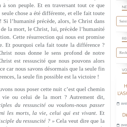
 à son peuple. Et en traversant tout ce que
NE
eule chose a été différente, et elle fait toute
! Si l’humanité précède, alors, le Christ dans
 de la mort, le Christ, lui, précède l’humanité
ction. Cette résurrection qui nous est promise
RE
 Et pourquoi cela fait toute la différence ?
Christ nous donne le sens profond de notre
Christ est ressuscité que nous pouvons alors
nce car nous savons désormais que la seule fin
VO
ences, la seule fin possible est la victoire !
H
vons nous poser cette nuit c’est quel chemin
L’A
a vie ou celui de la mort ? Autrement dit,
iples du ressuscité ou voulons-nous passer
18/05
i les morts, la vie, celui qui est vivant
. Et
D
isciple du ressuscité ? »
Cela veut dire que la
29/03