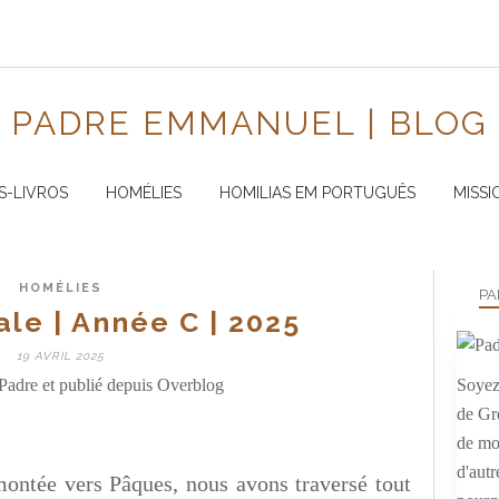
PADRE EMMANUEL | BLOG
S-LIVROS
HOMÉLIES
HOMILIAS EM PORTUGUÊS
MISSI
HOMÉLIES
PA
ale | Année C | 2025
19 AVRIL 2025
Padre et publié depuis Overblog
Soyez 
de Gr
de mo
d'autr
montée vers Pâques, nous avons traversé tout