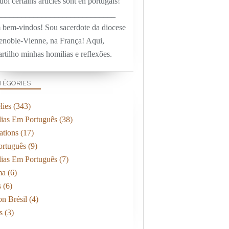
oi certains articles sont en portugais!
_____________________________
 bem-vindos! Sou sacerdote da diocese
enoble-Vienne, na França! Aqui,
rtilho minhas homilias e reflexões.
TÉGORIES
ies
(343)
ias Em Português
(38)
ations
(17)
rtuguês
(9)
ias Em Português
(7)
ma
(6)
s
(6)
on Brésil
(4)
s
(3)