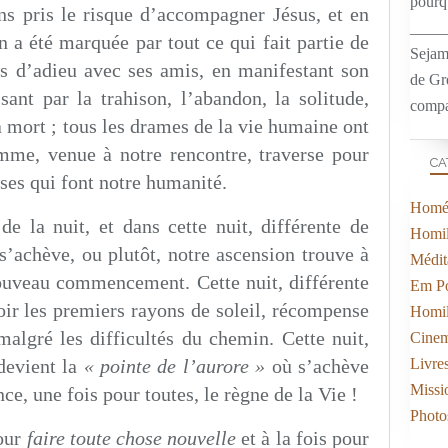
pourqu
ns pris le risque d’accompagner Jésus, et en
____
 a été marquée par tout ce qui fait partie de
Sejam
as d’adieu avec ses amis, en manifestant son
de Gr
ant par la trahison, l’abandon, la solitude,
compa
la mort ; tous les drames de la vie humaine ont
omme, venue à notre rencontre, traverse pour
CA
ses qui font notre humanité.
Homél
 la nuit, et dans cette nuit, différente de
Homil
 s’achève, ou plutôt, notre ascension trouve à
Médit
ouveau commencement. Cette nuit, différente
Em Po
voir les premiers rayons de soleil, récompense
Homil
algré les difficultés du chemin. Cette nuit,
Cine
 devient la
« pointe de l’aurore »
où s’achève
Livre
Missi
e, une fois pour toutes, le règne de la Vie !
Photo
pour
faire toute chose nouvelle
et à la fois pour