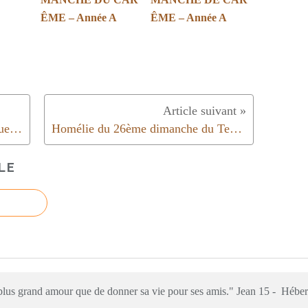
ÊME – Année A
ÊME – Année A
Homélie pour le dimanche de Pâques | Année C | 2022
Homélie du 26ème dimanche du Temps Ordinaire | Année C | 2022
LE
e plus grand amour que de donner sa vie pour ses amis." Jean 15 - Hébe