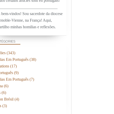
oi certains articles sont en portugais!
_____________________________
 bem-vindos! Sou sacerdote da diocese
enoble-Vienne, na França! Aqui,
rtilho minhas homilias e reflexões.
TÉGORIES
ies
(343)
ias Em Português
(38)
ations
(17)
rtuguês
(9)
ias Em Português
(7)
ma
(6)
s
(6)
on Brésil
(4)
s
(3)