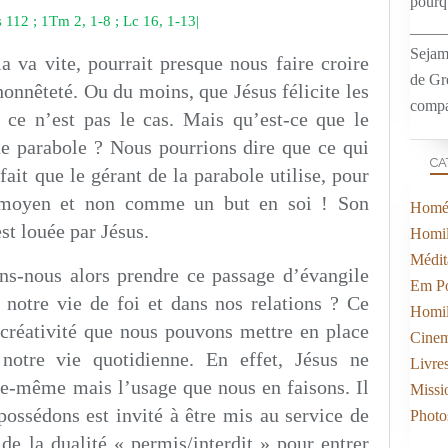
pourqu
s 112 ; 1Tm 2, 1-8 ; Lc 16, 1-13|
____
Sejam
la va vite, pourrait presque nous faire croire
de Gr
honnêteté. Ou du moins, que Jésus félicite les
compa
 ce n’est pas le cas. Mais qu’est-ce que le
te parabole ? Nous pourrions dire que ce qui
CA
fait que le gérant de la parabole utilise, pour
 moyen et non comme un but en soi ! Son
Homél
st louée par Jésus.
Homil
Médit
ns-nous alors prendre ce passage d’évangile
Em Po
 notre vie de foi et dans nos relations ? Ce
Homil
 créativité que nous pouvons mettre en place
Cine
notre vie quotidienne. En effet, Jésus ne
Livre
le-même mais l’usage que nous en faisons. Il
Missi
ossédons est invité à être mis au service de
Photo
r de la dualité « permis/interdit » pour entrer