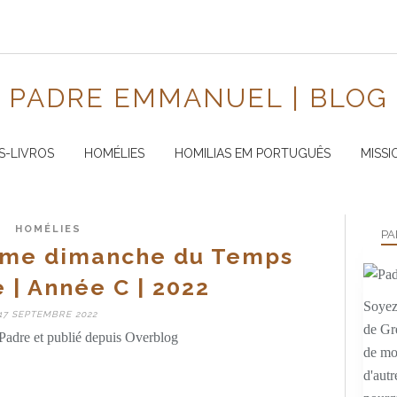
PADRE EMMANUEL | BLOG
S-LIVROS
HOMÉLIES
HOMILIAS EM PORTUGUÊS
MISSI
HOMÉLIES
PA
ème dimanche du Temps
 | Année C | 2022
Soyez 
17 SEPTEMBRE 2022
de Gr
Padre et publié depuis Overblog
de mo
d'autr