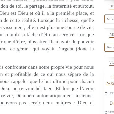
n de soi, le partage, la fraternité et surtout,
NE
eu est Dieu et où il a la première place, et
n de cette réalité. Lorsque la richesse, quelle
ervissement, elle n’est plus une source de vie,
 ni rempli sa tâche d’être au service. Lorsque
RE
 que d’être, plus attentifs à avoir du pouvoir
me ce gérant qui voyait l’argent (donc la
VO
ous confronter dans notre propre vie pour nous
on et profitable de ce qui nous sépare de la
H
nt nous rappeler que le but ultime pour chacun
L’A
eu, notre vrai héritage. Et lorsque l’avoir
18/05
tre vie, Dieu perd automatiquement la sienne.
pouvons pas servir deux maîtres : Dieu et
D
29/03