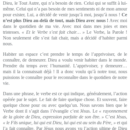
Dieu, le Tout Autre, qui n’a besoin de rien. Celui qui se suffit à lui-
même. Celui qui n’a pas besoin de mes sentiments ni de mon amour
pour exister, Lui, a décidé de venir jusqu’à moi, jusqu’à nous !
Ce
n’est plus Dieu au-delà de tout, mais Dieu avec nous !
Avec moi
dans le quotidien de ma vie. Avec moi dans mes joies et mes
tristesses.
« Et le Verbe s’est fait chair… »
Le Verbe, la Parole !
Non seulement elle s’est fait chair, mais a décidé d’habiter parmi
nous.
Habiter un espace c’est prendre le temps de l’apprivoiser, de le
connaître, de demeurer. Dieu a voulu venir habiter dans le monde.
Prendre du temps avec l’humanité. L’apprivoiser, y demeurer…
mais il la connaissait déjà ! Il a donc voulu qu’à notre tour, nous
puissions le connaître pour le reconnaître dans le quotidien de notre
vie.
Dans une phrase, le verbe est ce qui indique, généralement, l’action
opérée par le sujet. Le fait de faire quelque chose. Et souvent, faire
quelque chose pour ou avec quelqu’un. Nous savons bien que le
Verbe dont il s’agit dans l’évangile c’est Jésus. Le
« rayonnement
de la gloire de Dieu, expression parfaite de son être. »
C’est Jésus,
« le Fils unique, lui qui est Dieu, lui qui est au sein du Père, »
et qui
l’a fait connaître. Par Jésus nous avons vu l’action ultime de Dieu