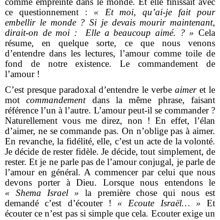
comme empreinte dans le monde. Et elle finissait avec
ce questionnement :
« Et moi, qu’ai-je fait pour
embellir le monde ? Si je devais mourir maintenant,
dirait-on de moi : Elle a beaucoup aimé. ? »
Cela
résume, en quelque sorte, ce que nous venons
d’entendre dans les lectures, l’amour comme toile de
fond de notre existence. Le commandement de
l’amour !
C’est presque paradoxal d’entendre le verbe
aimer
et le
mot
commandement
dans la même phrase, faisant
référence l’un à l’autre. L’amour peut-il se commander ?
Naturellement vous me direz, non ! En effet, l’élan
d’aimer, ne se commande pas. On n’oblige pas à aimer.
En revanche, la fidélité, elle, c’est un acte de la volonté.
Je décide de rester fidèle. Je décide, tout simplement, de
rester. Et je ne parle pas de l’amour conjugal, je parle de
l’amour en général. A commencer par celui que nous
devons porter à Dieu. Lorsque nous entendons le
« Shema Israel »
la première chose qui nous est
demandé c’est d’écouter !
« Ecoute Israël… »
Et
écouter ce n’est pas si simple que cela. Ecouter exige un