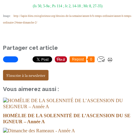
(Is 50, 5-9a ; Ps 114 ; Jc 2, 14-18 ; Mc 8, 27-35)
Image:
http://lapin-bleu.croixglorieuse.org/dessins-de-la-semaine/annee-b/b-temps-ordinaire/annee-b-temps-
ordinaire-24eme-dimanche-2/
Partager cet article
Repost
0
S'inscrire à la newsletter
Vous aimerez aussi :
HOMÉLIE DE LA SOLENNITÉ DE L’ASCENSION DU SE
IGNEUR – Année A