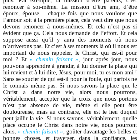
plus. Par exemple, la mission d’être parents, c’est
renoncer à soi-même. La mission d’être ami, d’être
époux, épouse… chaque fois que nous voulons que
l’amour soit à la première place, cela veut dire que nous
devons renoncer à nous-mêmes. Et cela n’est pas si
évident que ça. Cela nous demande de l’effort. Et cela
suppose aussi qu’il y aura des moments où nous
n’arriverons pas. Et c’est à ses moments là où il nous est
important de nous rappeler, le Christ, qui est-il pour
moi ? Et
«
chemin faisant »
, jour après jour, nous
pouvons apprendre à grandir, à lui donner la place qui
lui revient et à lui dire, Jésus, pour moi, tu es mon ami !
Sans se soucier de qui est-il pour la foule, qui parfois ne
le connais même pas. Si nous savons la place que le
Christ a dans notre vie, alors nous pourrons,
véritablement, accepter que la croix que nous portons
n’est pas absence de vie, même si elle peut être
douloureuse, mais au contraire, elle est le lieu duquel
peut jaillir la vie. Si nous savons, véritablement, quelle
place occupe le Christ dans notre vie, nous pourront
alors,
«
chemin faisant »
, goûter davantage les belles et
bonnes choses, et traverser, dans la confiance, les