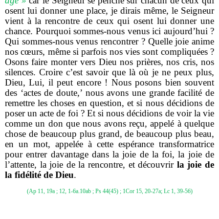
âge »
car le Seigneur se penche sur chacun de ceux qui
osent lui donner une place, je dirais même, le Seigneur
vient à la rencontre de ceux qui osent lui donner une
chance. Pourquoi sommes-nous venus ici aujourd’hui ?
Qui sommes-nous venus rencontrer ? Quelle joie anime
nos cœurs, même si parfois nos vies sont compliquées ?
Osons faire monter vers Dieu nos prières, nos cris, nos
silences. Croire c’est savoir que là où je ne peux plus,
Dieu, Lui, il peut encore ! Nous posons bien souvent
des ‘actes de doute,’ nous avons une grande facilité de
remettre les choses en question, et si nous décidions de
poser un acte de foi ? Et si nous décidions de voir la vie
comme un don que nous avons reçu, appelé à quelque
chose de beaucoup plus grand, de beaucoup plus beau,
en un mot, appelée à cette espérance transformatrice
pour entrer davantage dans la joie de la foi, la joie de
l’attente, la joie de la rencontre, et découvrir
la joie de
la fidélité de Dieu
.
(Ap 11, 19a ; 12, 1-6a.10ab ; Ps 44(45) ; 1Cor 15, 20-27a; Lc 1, 39-56)