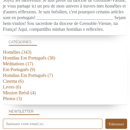
Soyez les bienvenus! Je suis prêtre du diocèse de Grenoble-Vienne,
je vous partage ici un peu de mon univers à travers mes homélies et
d'autres réflexions. Je suis brésilien, c'est pourquoi certains articles
sont en portugais! _________________________________ Sejam
bem-vindos! Sou sacerdote da diocese de Grenoble-Vienne, na
França! Aqui, compartilho minhas homilias e reflexões.
CATÉGORIES
Homélies
(343)
Homilias Em Português
(38)
Méditations
(17)
Em Português
(9)
Homilias Em Português
(7)
Cinema
(6)
Livres
(6)
Mission Brésil
(4)
Photos
(3)
NEWSLETTER